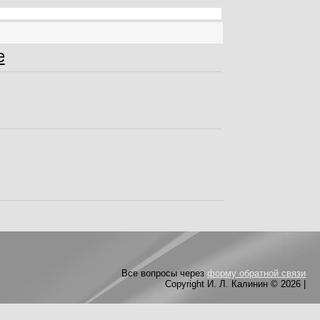
е
Все вопросы через
форму обратной связи
Copyright И. Л. Калинин © 2026
|