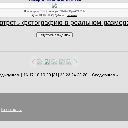
Просмотров
: 1117 |
Размеры
: 1073x799px/220.2Kb
Дата
: 01.06.2022 |
Добавил
:
Калинин
отреть фотографию в реальном размер
едыдущая
|
16
17
18
19
20
[
21
]
22
23
24
25
26
|
Следующая »
Контакты