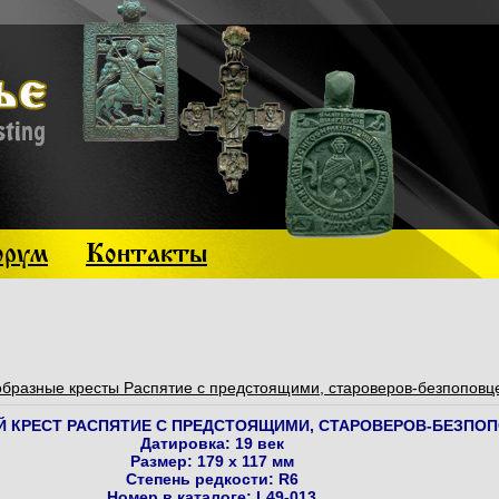
рум
Контакты
бразные кресты Распятие с предстоящими, староверов-безпоповцев
 КРЕСТ РАСПЯТИЕ С ПРЕДСТОЯЩИМИ, СТАРОВЕРОВ-БЕЗПОПО
Датировка: 19 век
Размер: 179 х 117 мм
Степень редкости: R6
Номер в каталоге: L49-013