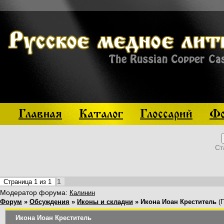
Главная
Каталог
Глоссарий
Фо
Ст
1
Страница
1
из
1
Модератор форума:
Калинин
Форум
»
Обсуждения
»
Иконы и складни
»
Икона Иоан Креститель
(
Икона Иоан Креститель