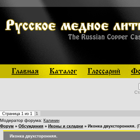
Главная
Каталог
Глоссарий
Фо
Ст
1
Страница
1
из
1
Модератор форума:
Калинин
Форум
»
Обсуждения
»
Иконы и складни
»
Иконка двухсторонняя.
(
Иконка двухсторонняя.