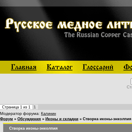
Главная
Каталог
Глоссарий
Фо
Ст
1
Страница
1
из
1
Модератор форума:
Калинин
Форум
»
Обсуждения
»
Иконы и складни
»
Створка иконы-энколпия
Створка иконы-энколпия