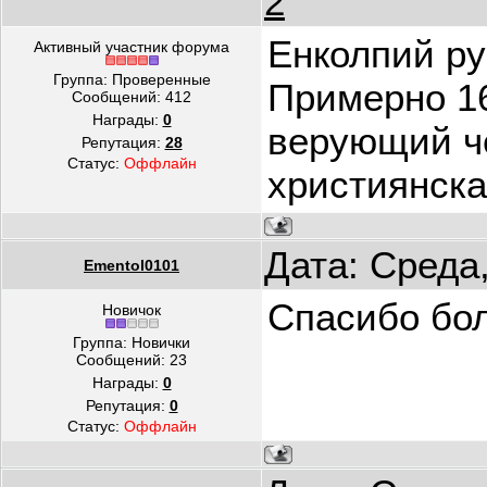
2
Енколпий ру
Активный участник форума
Группа: Проверенные
Примерно 16
Сообщений:
412
Награды:
0
верующий че
Репутация:
28
Статус:
Оффлайн
християнска
Дата: Среда
Ementol0101
Спасибо бо
Новичок
Группа: Новички
Сообщений:
23
Награды:
0
Репутация:
0
Статус:
Оффлайн