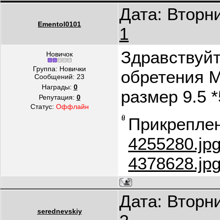
Дата: Вторни
Ementol0101
1
Здравствуй
Новичок
Группа: Новички
обретения М
Сообщений:
23
Награды:
0
размер 9.5 *
Репутация:
0
Статус:
Оффлайн
Прикрепле
4255280.jp
4378628.jp
Дата: Вторни
serednevskiy