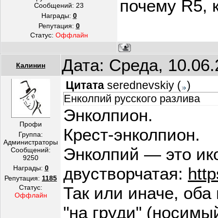
почему R5, 
Сообщений:
23
Награды:
0
Репутация:
0
Статус:
Оффлайн
Дата: Среда, 10.06
Калинин
Цитата
serednevskiy
(
)
Енколпий русского разлива
Энколпион.
Профи
Крест-энколпион.
Группа:
Администраторы
Энколпий — это ико
Сообщений:
9250
Награды:
0
двустворчатая:
http
Репутация:
1185
Статус:
Так или иначе, оба
Оффлайн
"на груди" (носимый