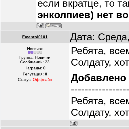
если вкратце, то та
энколпиев) нет в
Дата: Среда
Ementol0101
Ребята, все
Новичок
Группа: Новички
Солдату, хот
Сообщений:
23
Награды:
0
Репутация:
0
Добавлено
Статус:
Оффлайн
----------------
Ребята, все
Солдату, хот