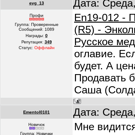
Дата: Среда
evg_13
En19-012 - 
Профи
Группа: Проверенные
(R5) - Энкол
Сообщений:
1089
Награды:
0
Русское мед
Репутация:
349
Статус:
Оффлайн
оглавие. Ес
будет. А цен
Продавать б
Саша (Солда
Дата: Среда
Ementol0101
Мне видится
Новичок
Группа: Новички