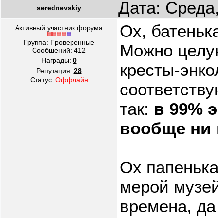
Дата: Среда
serednevskiy
Ох, батенька
Активный участник форума
Группа: Проверенные
Можно целую
Сообщений:
412
Награды:
0
кресты-энко
Репутация:
28
Статус:
Оффлайн
соответству
так:
в 99% э
вообще ни 
Ох папенька
мерой музей
времена, да