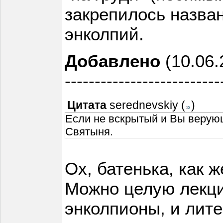
закрепилось назван
энколпий.
Добавлено
(10.06.
--------------------------
Цитата
serednevskiy
(
)
Если не вскрытый и Вы верующ
Святыня.
Ох, батенька, как ж
Можно целую лекци
энколпионы, и лите