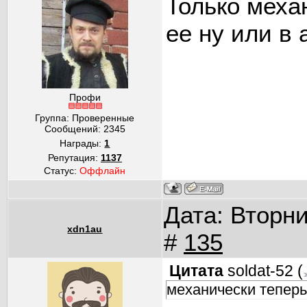
Только меха
ее ну или в а
Профи
Группа: Проверенные
Сообщений:
2345
Награды:
1
Репутация:
1137
Статус:
Оффлайн
Дата: Вторни
xdn1au
#
135
Цитата
soldat-52
(
механически тепер