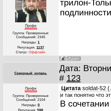
трилон-Толь
подлинности
Профи
Группа: Проверенные
Сообщений:
2345
Награды:
1
Репутация:
1137
Статус:
Оффлайн
Дата: Вторни
Северный_копарь
#
123
Цитата
soldat-52
(
Профи
и так понятно что э
Группа: Проверенные
Сообщений:
2104
В сочетании
Награды:
0
Репутация:
598