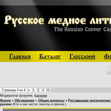
Главная
Каталог
Глоссарий
Фо
Ст
4
Страница
4
из
4
«
1
2
3
Модератор форума:
Калинин
Форум
»
Обсуждения
»
Общие вопросы
»
Реставрация металлоплас
руками
(Кто и как чистит окислы и прочее.)