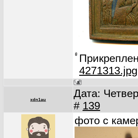
Прикрепле
4271313.jpg
Дата: Четвер
xdn1au
#
139
фото с каме