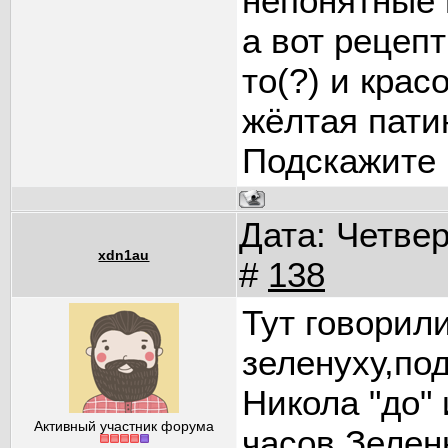
непонятные 
а вот рецеп
то(?) и крас
жёлтая пати
Подскажите 
Дата: Четвер
xdn1au
#
138
Тут говорили
зеленуху,под
Никола "до" 
Активный участник форума
часов.Зелен