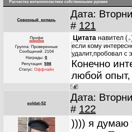
Расчистка металлопластики собственными руками
Дата: Вторни
Северный_копарь
#
121
Цитата
навител
(
Профи
если кому интересн
Группа: Проверенные
Сообщений:
2104
удалит,пробовал с 
Награды:
0
Конечно инт
Репутация:
598
Статус:
Оффлайн
любой опыт, 
Дата: Вторни
soldat-52
#
122
)))) я думаю