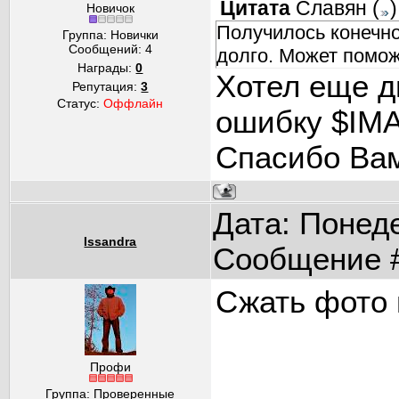
Цитата
Славян
(
)
Новичок
Получилось конечно
Группа: Новички
Сообщений:
4
долго. Может поможет
Награды:
0
Хотел еще д
Репутация:
3
Статус:
Оффлайн
ошибку $IMA
Спасибо Вам
Дата: Понеде
Issandra
Сообщение 
Сжать фото 
Профи
Группа: Проверенные