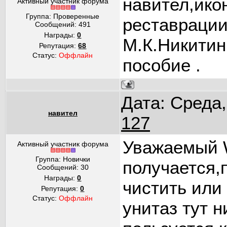
навител,икон
Активный участник форума
Группа: Проверенные
реставрации
Сообщений:
491
Награды:
0
М.К.Никитин
Репутация:
68
Статус:
Оффлайн
пособие .
Дата: Среда,
навител
127
Уважаемый W
Активный участник форума
Группа: Новички
получается,п
Сообщений:
30
Награды:
0
чистить или
Репутация:
0
Статус:
Оффлайн
унитаз тут 