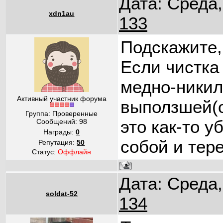
Дата: Среда,
xdn1au
133
Подскажите,
Если чистка
медно-никил
Активный участник форума
выползшей(
Группа: Проверенные
это как-то у
Сообщений:
98
Награды:
0
собой и тере
Репутация:
50
Статус:
Оффлайн
Дата: Среда,
soldat-52
134