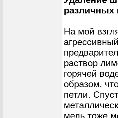
различных 
На мой взгл
агрессивный
предварите
раствор лим
горячей вод
образом, чт
петли. Спус
металлическ
медь тоже м