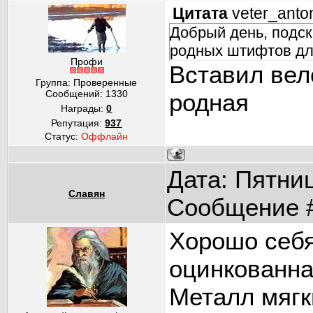
Цитата
veter_anto
Добрый день, подск
родных штифтов дл
Профи
Вставил вел
Группа: Проверенные
Сообщений:
1330
родная
Награды:
0
Репутация:
937
Статус:
Оффлайн
Дата: Пятниц
Славян
Сообщение 
Хорошо себ
оцинкованна
Металл мягк