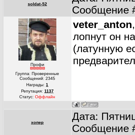
soldat-52
Сообщение 
veter_anton
лопнут он н
(латунную ес
предварител
Профи
Группа: Проверенные
Сообщений:
2345
Награды:
1
Репутация:
1137
Статус:
Оффлайн
Дата: Пятниц
хопер
Сообщение 