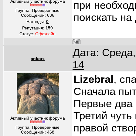
Активный участник форума
при необход
Группа: Проверенные
поискать на 
Сообщений:
636
Награды:
0
Репутация:
159
Статус:
Оффлайн
Дата: Среда,
ankorz
14
Lizebral
, сп
Сначала пыт
Первые два 
Третий чуть
Активный участник форума
правой ство
Группа: Проверенные
Сообщений:
468