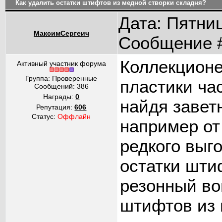
Как удалить остатки штифтов из медной створки складня?
Дата: Пятниц
МаксимСергеич
Сообщение 
Коллекционе
Активный участник форума
Группа: Проверенные
пластики ча
Сообщений:
386
Награды:
0
найдя завет
Репутация:
606
Статус:
Оффлайн
например от
редкого выг
остатки шти
резонный во
штифтов из 