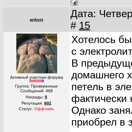
Дата: Четвер
ankorz
#
15
Хотелось бы
с электроли
В предыдущ
домашнего х
Активный участник форума
петель в эл
Группа: Проверенные
Сообщений:
468
фактически 
Награды:
0
Репутация:
602
Однако заня
Статус:
Оффлайн
приобрел в 