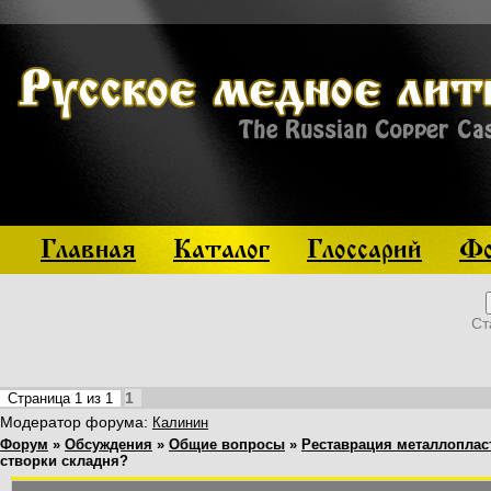
Главная
Каталог
Глоссарий
Фо
Ст
1
Страница
1
из
1
Модератор форума:
Калинин
Форум
»
Обсуждения
»
Общие вопросы
»
Реставрация металлоплас
створки складня?