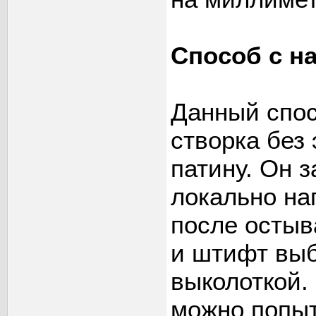
Способ с н
Данный спос
створка без 
патину. Он з
локально на
после остыв
и штифт выб
выколоткой.
можно попыт