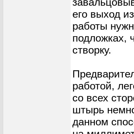
завальцовыв
его выход из
работы нужн
подложках, 
створку.
Предварител
работой, ле
со всех сто
штырь немно
данном спос
на миллимет