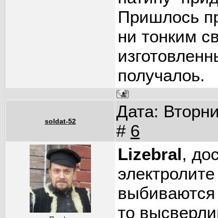
Пришлось при
ни тонким с
изготовленн
получалоь.
Дата: Вторни
soldat-52
#
6
Lizebral
, до
электролите
выбиваются 
то высверли