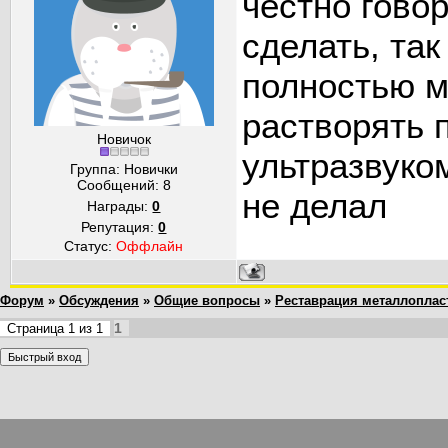
честно говор
сделать, так
полностью м
растворять 
Новичок
ультразвуком
Группа: Новички
Сообщений:
8
не делал
Награды:
0
Репутация:
0
Статус:
Оффлайн
Форум
»
Обсуждения
»
Общие вопросы
»
Реставрация металлоплас
1
Страница
1
из
1