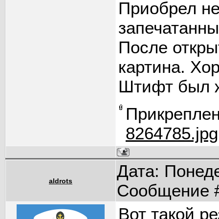
Приобрел не
запечатанны
После откры
картина. Хо
Штифт был ж
Прикрепле
8264785.jpg
Дата: Понеде
aldrots
Сообщение 
Вот такой ре