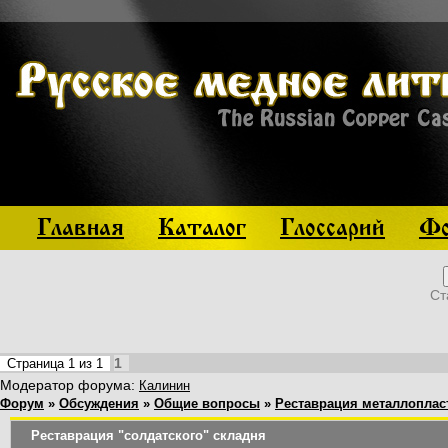
Главная
Каталог
Глоссарий
Фо
Ст
1
Страница
1
из
1
Модератор форума:
Калинин
Форум
»
Обсуждения
»
Общие вопросы
»
Реставрация металлоплас
Реставрация "солдатского" складня