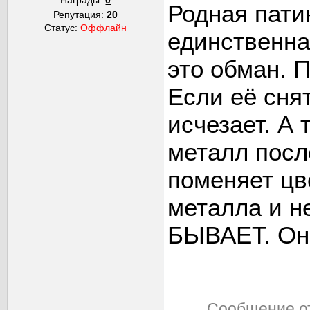
Награды:
0
Родная пати
Репутация:
20
Статус:
Оффлайн
единственна
это обман. 
Если её сня
исчезает. А 
металл посл
поменяет цве
металла и н
БЫВАЕТ. Она
Сообщение о