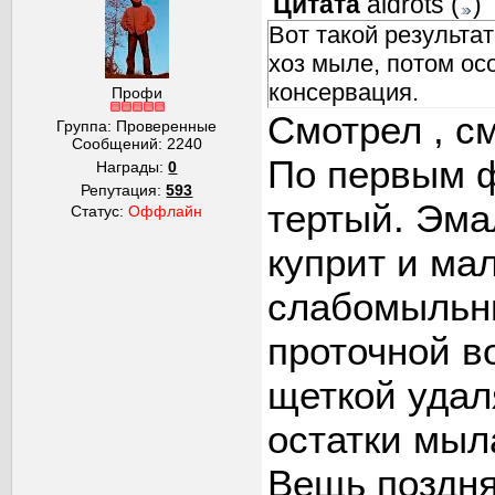
Цитата
aldrots
(
)
Вот такой результат
хоз мыле, потом ос
консервация.
Профи
Смотрел , с
Группа: Проверенные
Сообщений:
2240
По первым ф
Награды:
0
Репутация:
593
тертый. Эма
Статус:
Оффлайн
куприт и мал
слабомыльны
проточной в
щеткой удал
остатки мыла
Вещь поздня