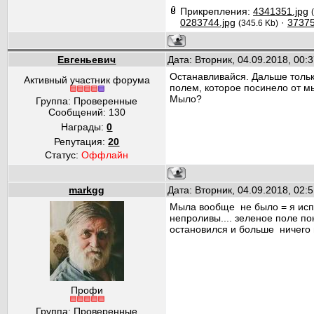
Прикрепления:
4341351.jpg
0283744.jpg
·
37375
(345.6 Kb)
Евгеньевич
Дата: Вторник, 04.09.2018, 00
Останавливайся. Дальше тольк
Активный участник форума
полем, которое посинело от мыл
Мыло?
Группа: Проверенные
Сообщений:
130
Награды:
0
Репутация:
20
Статус:
Оффлайн
markgg
Дата: Вторник, 04.09.2018, 02
Мыла вообще не было = я исп
непроливы.... зеленое поле п
остановился и больше ничего 
Профи
Группа: Проверенные