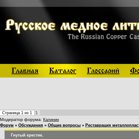
Главная
Каталог
Глоссарий
Фо
1
Страница
1
из
1
Модератор форума:
Калинин
Форум
»
Обсуждения
»
Общие вопросы
»
Реставрация металлоплас
Гнутый крестик.