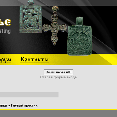
рум
Контакты
Войти через uID
Старая форма входа
тики
»
Гнутый крестик.