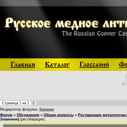
Главная
Каталог
Глоссарий
Фо
Ст
1
Страница
1
из
1
Модератор форума:
Калинин
Форум
»
Обсуждения
»
Общие вопросы
»
Реставрация металлоплас
Знамение]
(рестАврация)