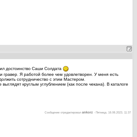
лил достоинство Саши Солдата
и гравер. Я работой более чем удовлетворен. У меня есть
должить сотрудничество с этим Мастером.
е выглядят круглым углублением (как после чекана). В каталоге
ankorz
Сообщение отредактировал
-
Пятница, 16.06.2023, 11:37