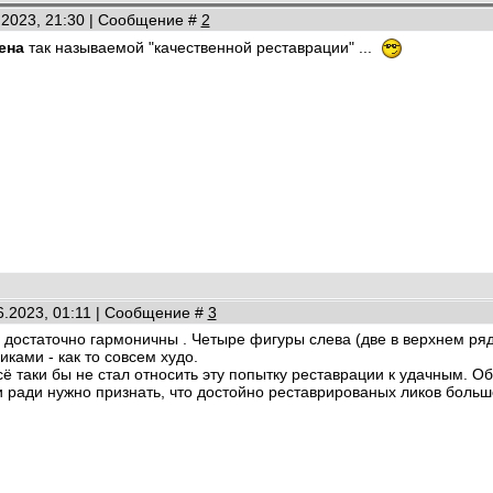
.2023, 21:30 | Сообщение #
2
ена
так называемой "качественной реставрации" ...
06.2023, 01:11 | Сообщение #
3
 достаточно гармоничны . Четыре фигуры слева (две в верхнем ряду
ками - как то совсем худо.
всё таки бы не стал относить эту попытку реставрации к удачным.
 ради нужно признать, что достойно реставрированых ликов больш