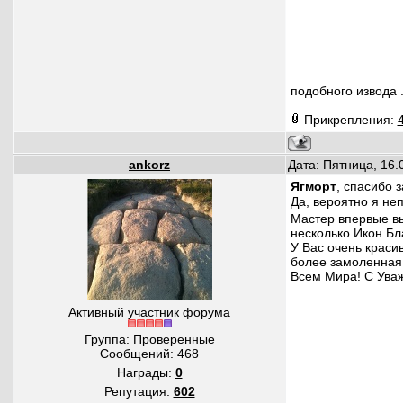
подобного извода .
Прикрепления:
ankorz
Дата: Пятница, 16.
Ягморт
, спасибо з
Да, вероятно я н
Мастер впервые вы
несколько Икон Бл
У Вас очень красив
более замоленная 
Всем Мира! С Ува
Активный участник форума
Группа: Проверенные
Сообщений:
468
Награды:
0
Репутация:
602