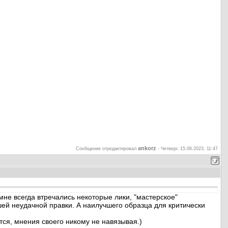
ankorz
Сообщение отредактировал
-
Четверг, 15.06.2023, 11:47
 мне всегда втречались некоторые лики, "мастерское"
ей неудачной правки. А наилучшего образца для критически
ется, мнения своего никому не навязывая.)