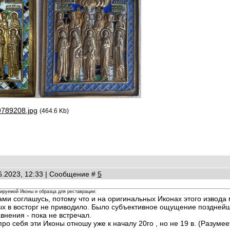
9789208.jpg
(464.6 Kb)
06.2023, 12:33 | Сообщение #
5
ируемой Иконы и образца для реставрации:
Вами соглашусь, потому что и на оригинальных Иконах этого извода
х в восторг не приводило. Было субъективное ощущение позднейш
внения - пока не встречал.
 про себя эти Иконы отношу уже к началу 20го , но не 19 в. (Разуме