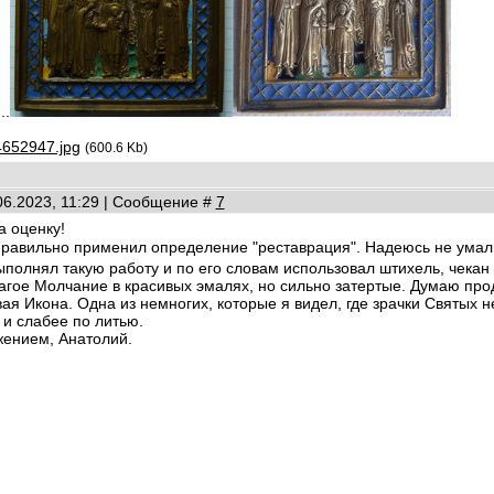
..
4652947.jpg
(600.6 Kb)
06.2023, 11:29 | Сообщение #
7
а оценку!
еправильно применил определение "реставрация". Надеюсь не ума
полнял такую работу и по его словам использовал штихель, чекан 
агое Молчание в красивых эмалях, но сильно затертые. Думаю про
ая Икона. Одна из немногих, которые я видел, где зрачки Святых н
и слабее по литью.
жением, Анатолий.