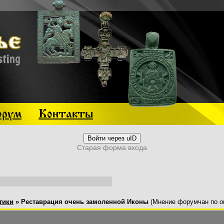
рум
Контакты
Войти через uID
Старая форма входа
тики
»
Реставрация очень замоленной Иконы
(Мнение форумчан по о