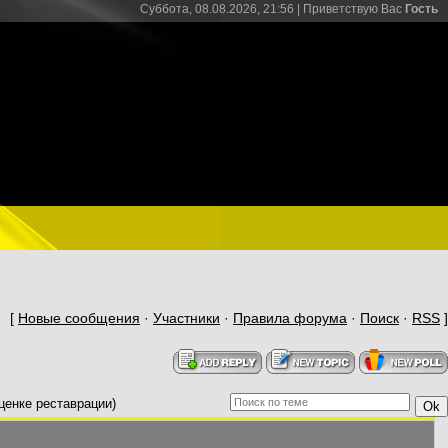
Суббота, 08.08.2026, 21:56 |
Приветствую Вас
Гость
[
Новые сообщения
·
Участники
·
Правила форума
·
Поиск
·
RSS
]
ценке реставрации)