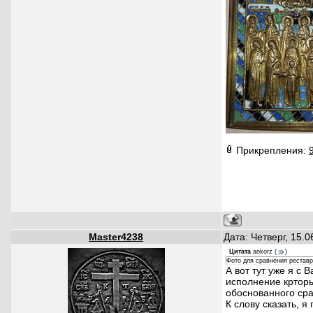
Прикрепления:
Master4238
Дата: Четверг, 15.
Цитата
ankorz
(
)
Фото для сравнения реставр
А вот тут уже я с 
исполнение крторы
обоснованного сра
К слову сказать, я