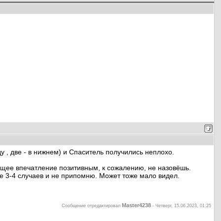
 , две - в нижнем) и Спаситель получились неплохо.
 Общее впечатление позитивным, к сожалению, не назовёшь.
е 3-4 случаев и не припомню. Может тоже мало видел.
Master4238
Сообщение отредактировал
-
Четверг, 15.06.2023, 01:25