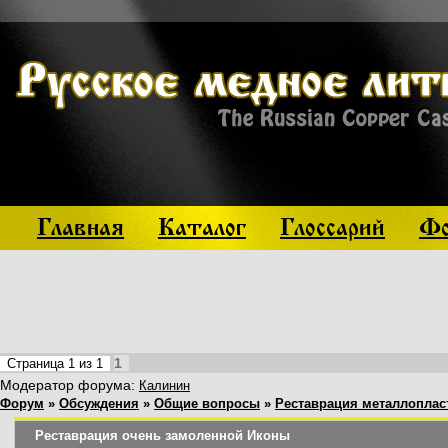
Главная
Каталог
Глоссарий
Фо
1
Страница
1
из
1
Модератор форума:
Калинин
Форум
»
Обсуждения
»
Общие вопросы
»
Реставрация металлоплас
Реставрация очень замоленной Иконы