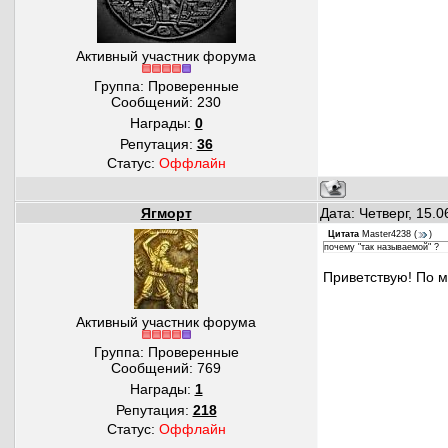
Активный участник форума
Группа: Проверенные
Сообщений:
230
Награды:
0
Репутация:
36
Статус:
Оффлайн
Ягморт
Дата: Четверг, 15.
Цитата
Master4238
(
)
почему "так называемой" ?
Приветствую! По м
Активный участник форума
Группа: Проверенные
Сообщений:
769
Награды:
1
Репутация:
218
Статус:
Оффлайн