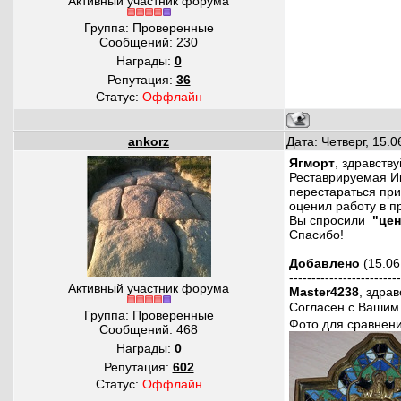
Активный участник форума
Группа: Проверенные
Сообщений:
230
Награды:
0
Репутация:
36
Статус:
Оффлайн
ankorz
Дата: Четверг, 15.
Ягморт
, здравству
Реставрируемая Ик
перестараться при
оценил работу в п
Вы спросили
"цен
Спасибо!
Добавлено
(15.06
-------------------------
Активный участник форума
Master4238
, здра
Согласен с Вашим м
Группа: Проверенные
Фото для сравнени
Сообщений:
468
Награды:
0
Репутация:
602
Статус:
Оффлайн