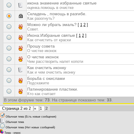
икона знамение избранные святые
оценка.помощь в очистке
Складень , помощь в разгибе.
Как разогнуть?
Можно ли убрать эмаль?
[
1
2
]
Совет.
Икона:Избраные святые
[
1
2
]
Как отчистить от краски
Прошу совета
О чистке иконок
О чистке иконок
Чем расстворить налет копоти
Как очистить иконку
Как и чем очистить иконку
Борьба с окислами
Подскажите
Патинирование пластики.
Кто как считает
В этом форуме тем:
73
. На странице показано тем:
33
.
2
Страница
2
из
2
«
1
Обычная тема (Есть новые сообщения)
Обычная тема
Обычная тема (Нет новых сообщений)
Тема - опрос