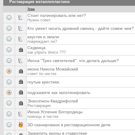
Реставрация металлопластики
Тема
Стоит патинировать или нет?
Нужен совет.
Кто умеет чисить древний свинец - дайте совем чем?
каустик и эмали
повреждает ли?
Седмица
как убрать блеск ???
Икона "Трех святителей": что делать дальше?
икона Никола Можайский
совет по чистке
гнутые крестики.
подскажите как запатинировать.
Энколпион-Квадрифолий
Реставрация
Икона Успение Богородицы
помощь в чистке
3D-сканировани в реставрационном деле
Закрепить иконы в ставротеке